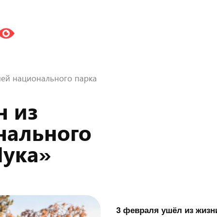
лей национального парка
н из
нального
Лука»
3 февраля ушёл из жизн