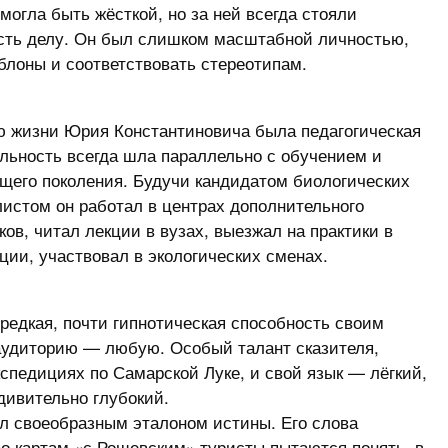
могла быть жёсткой, но за ней всегда стояли
сть делу. Он был слишком масштабной личностью,
блоны и соответствовать стереотипам.
ю жизни Юрия Константиновича была педагогическая
ельность всегда шла параллельно с обучением и
его поколения. Будучи кандидатом биологических
истом он работал в центрах дополнительного
ов, читал лекции в вузах, выезжал на практики в
ции, участвовал в экологических сменах.
редкая, почти гипнотическая способность своим
аудиторию — любую. Особый талант сказителя,
кспедициях по Самарской Луке, и свой язык — лёгкий,
дивительно глубокий.
ал своеобразным эталоном истины. Его слова
о картам «с Рощевским» туристы пытаются понять, в