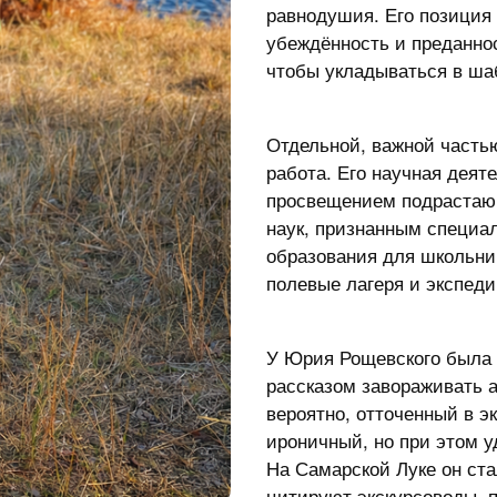
равнодушия. Его позиция 
убеждённость и преданно
чтобы укладываться в ша
Отдельной, важной часть
работа. Его научная деят
просвещением подрастающ
наук, признанным специал
образования для школьник
полевые лагеря и экспеди
У Юрия Рощевского была 
рассказом завораживать 
вероятно, отточенный в э
ироничный, но при этом у
На Самарской Луке он ст
цитируют экскурсоводы, п