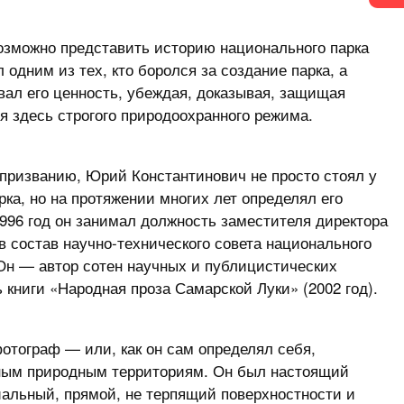
возможно представить историю национального парка
 одним из тех, кто боролся за создание парка, а
вал его ценность, убеждая, доказывая, защищая
я здесь строгого природоохранного режима.
 призванию, Юрий Константинович не просто стоял у
рка, но на протяжении многих лет определял его
1996 год он занимал должность заместителя директора
 в состав научно-технического совета национального
 Он — автор сотен научных и публицистических
ь книги «Народная проза Самарской Луки» (2002 год).
 фотограф — или, как он сам определял себя,
ным природным территориям. Он был настоящий
альный, прямой, не терпящий поверхностности и