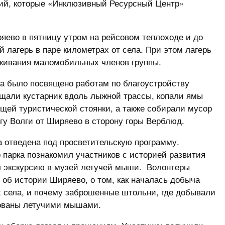
ий, которые «Инклюзивный Ресурсный Центр»
яево в пятницу утром на рейсовом теплоходе и до
 лагерь в паре километрах от села. При этом лагерь
живания маломобильных членов группы.
да было посвящено работам по благоустройству
ищали кустарник вдоль лыжной трассы, копали ямы
щей туристической стоянки, а также собирали мусор
егу Волги от Ширяево в сторону горы Верблюд.
а отведена под просветительскую программу.
 парка познакомил участников с историей развития
л экскурсию в музей летучей мыши. Волонтеры
об истории Ширяево, о том, как началась добыча
х села, и почему заброшенные штольни, где добывали
бованы летучими мышами.