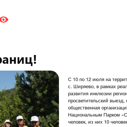
раниц!
С 10 по 12 июля на терри
с. Ширяево, в рамках реа
развития инклюзии регио
просветительский выезд,
общественная организаци
Национальным Парком «Са
человек, из них 10 челов