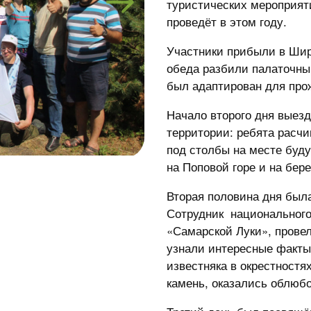
туристических мероприят
проведёт в этом году.
Участники прибыли в Шир
обеда разбили палаточный
был адаптирован для про
Начало второго дня выез
территории: ребята расч
под столбы на месте буду
на Поповой горе и на бер
Вторая половина дня был
Сотрудник национального
«Самарской Луки», прове
узнали интересные факты 
известняка в окрестностя
камень, оказались облю