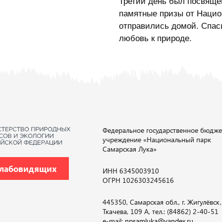
Третий день был посвящё
памятные призы от Национ
отправились домой. Спаси
любовь к природе.
Федеральное государственное бюдже
учреждение «Национальный парк
Самарская Лука»
слабовидящих
ИНН 6345003910
ОГРН 1026303245616
445350, Самарская обл., г. Жигулёвск, 
Ткачева, 109 А, тел.: (84862) 2-40-51
e-mail:
npsamluka@yandex.ru